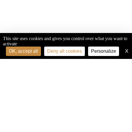
This site uses cookies and gives you control over what you want to
activate
X
H
OK, accept all
Deny all cookies
Personalize