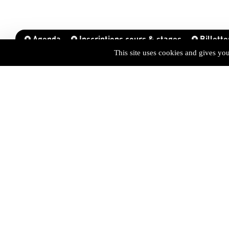
Agenda
Inscriptions cours & stages
Billette
This site uses cookies and gives yo