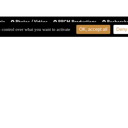
rie
Photos / Vidéos
PPCM Productions
Recherch
OK, accept all
Deny 
u control over what you want to activate