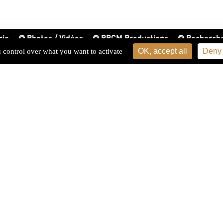
rie
Photos / Vidéos
PPCM Productions
Recherch
OK, accept all
Deny 
u control over what you want to activate