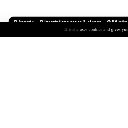
Agenda
Inscriptions cours & stages
Billette
This site uses cookies and gives yo