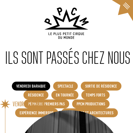
Cookies management panel
ILS SONT PASSÉS CHEZ NOUS
VENDREDI BARAQUE
SPECTACLE
SORTIE DE RÉSIDENCE
RÉSIDENCE
EN TOURNÉE
TEMPS FORTS
VENDREDI BARAQUE
PÉPINIÈRE PREMIERS PAS
PPCM PRODUCTIONS
EXPÉRIENCE IMMERSIVE
PATRIMOINES ET ARCHITECTURES
PERFORMANCE