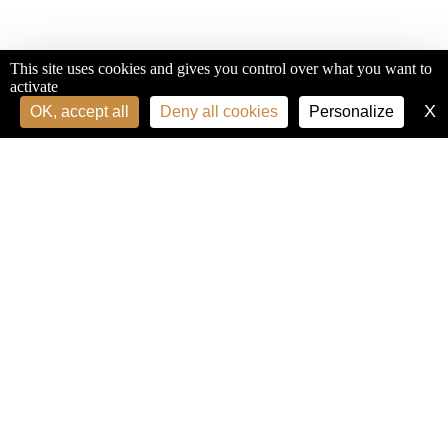
This site uses cookies and gives you control over what you want to
activate
X
H
OK, accept all
Deny all cookies
Personalize