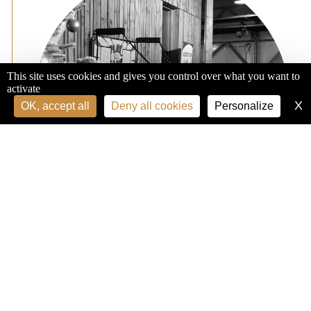
This site uses cookies and gives you control over what you want to
activate
X
H
OK, accept all
Deny all cookies
Personalize
VEN. 18 DÉC. 19H00
VENDREDI BARAQUE
Fête de l'hiver