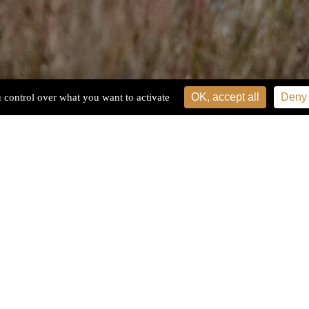
OK, accept all
Deny 
u control over what you want to activate
rie Callot de l'Ecole d'architecture Paris-Malaquais – PSL et le Plus
du Monde – Centre Culturel de Rencontre présentent Périphéries, un
ion qui met en lumiere, à travers des projets de recherche-action, d
s alternatives d’envisager les projets dans des territoires en déclin
tecture et à la performance artistique.
 d’un parcours photographique et audiovisuel, l’exposition
e quatre projets conduits par Le Plus Petit Cirque du Mond
2020 et 2025, en collaboration avec les deux commissaires