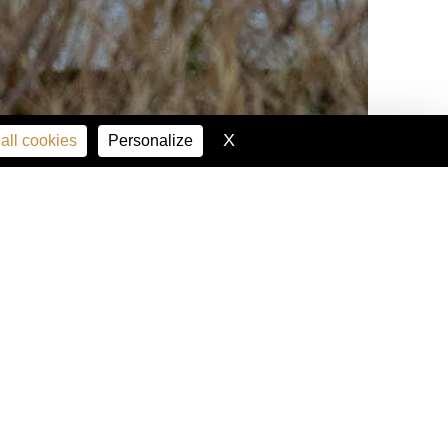
X
Hide cookie banner
all cookies
Personalize
 Petit
e
VEN. 20 FÉV. 10H00
es
,
grâce à
INFOS PRATIQUES
Lieu :
Galerie Callot de l'Ecole
d'architecture Paris-
Malaquais – PSL -
1 RUE
JACQUES CALLOT, 75006 PARIS
e
Durée:
Du lundi au vendredi,