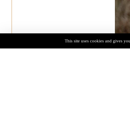
This site uses cookies and gives yo
La Gale
Cirque 
exposit
manière
l’archi
Au fil
retrac
entre 