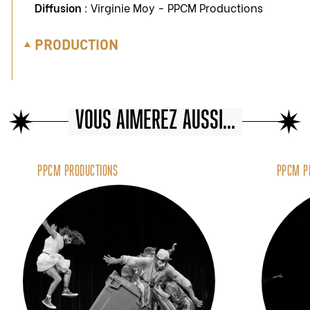
Diffusion
: Virginie Moy - PPCM Productions
PRODUCTION
VOUS AIMEREZ AUSSI...
PPCM PRODUCTIONS
PPCM P