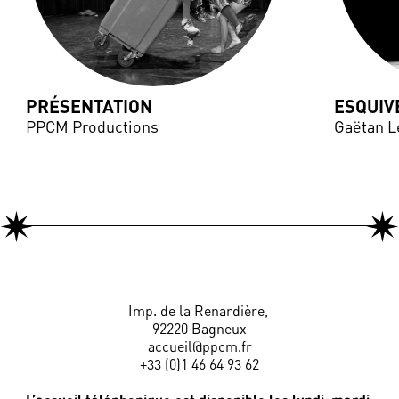
PRÉSENTATION
ESQUIV
PPCM Productions
Gaëtan L
Imp. de la Renardière,
92220 Bagneux
accueil@ppcm.fr
+33 (0)1 46 64 93 62