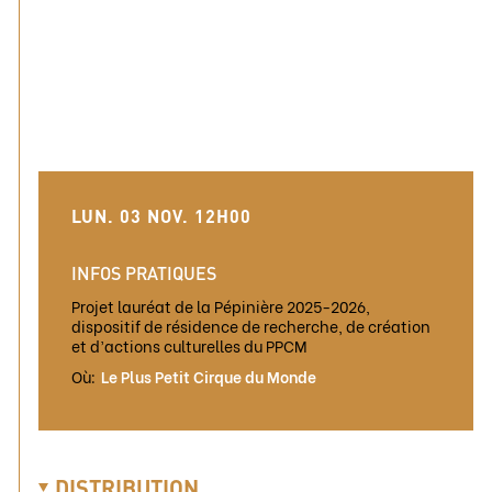
LUN. 03 NOV. 12H00
INFOS PRATIQUES
Projet lauréat de la Pépinière 2025-2026,
dispositif de résidence de recherche, de création
et d’actions culturelles du PPCM
Où:
Le Plus Petit Cirque du Monde
DISTRIBUTION