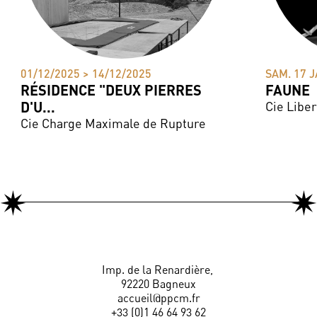
01/12/2025 > 14/12/2025
SAM. 17 
RÉSIDENCE "DEUX PIERRES 
FAUNE
D'U...
Cie Liber
Cie Charge Maximale de Rupture
Imp. de la Renardière,
92220 Bagneux
accueil@ppcm.fr
+33 (0)1 46 64 93 62