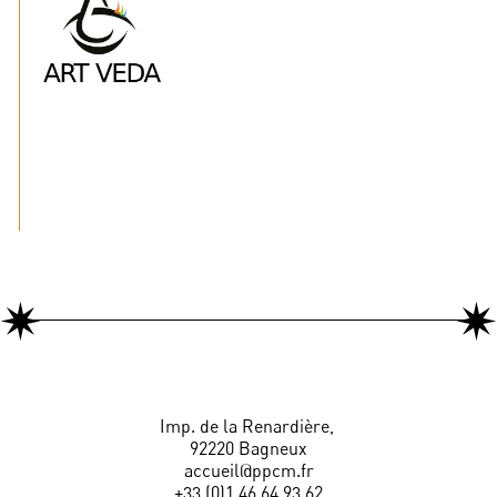
Imp. de la Renardière,
92220 Bagneux
accueil@ppcm.fr
+33 (0)1 46 64 93 62