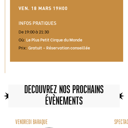
VEN. 18 MARS 19H00
INFOS PRATIQUES
De 19:00 à 21:30
Où:
Le Plus Petit Cirque du Monde
Prix:
Gratuit – Réservation conseillée
DÉCOUVREZ NOS PROCHAINS
ÉVÈNEMENTS
VENDREDI BARAQUE
SPECTA