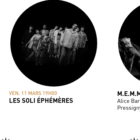
M.E.M.
VEN. 11 MARS 19H00
LES SOLI ÉPHÉMÈRES
Alice Ba
Pressign