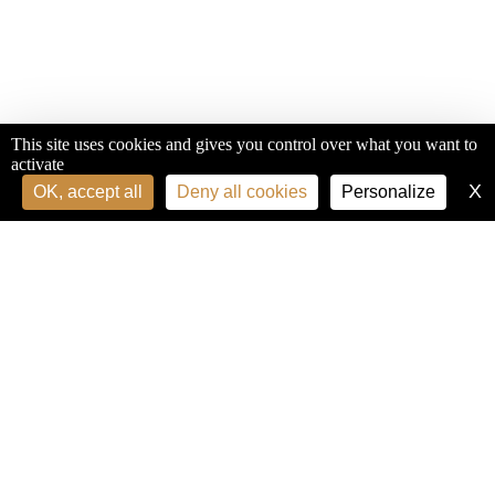
This site uses cookies and gives you control over what you want to
activate
X
H
OK, accept all
Deny all cookies
Personalize